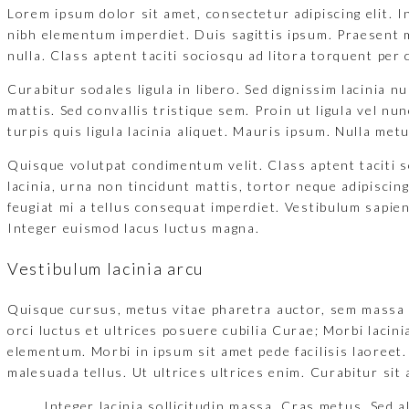
Lorem ipsum dolor sit amet, consectetur adipiscing elit. I
nibh elementum imperdiet. Duis sagittis ipsum. Praesent 
nulla. Class aptent taciti sociosqu ad litora torquent pe
Curabitur sodales ligula in libero. Sed dignissim lacinia
mattis. Sed convallis tristique sem. Proin ut ligula vel nun
turpis quis ligula lacinia aliquet. Mauris ipsum. Nulla met
Quisque volutpat condimentum velit. Class aptent taciti 
lacinia, urna non tincidunt mattis, tortor neque adipiscing
feugiat mi a tellus consequat imperdiet. Vestibulum sapien
Integer euismod lacus luctus magna.
Vestibulum lacinia arcu
Quisque cursus, metus vitae pharetra auctor, sem massa 
orci luctus et ultrices posuere cubilia Curae; Morbi lacin
elementum. Morbi in ipsum sit amet pede facilisis laoreet.
malesuada tellus. Ut ultrices ultrices enim. Curabitur sit 
Integer lacinia sollicitudin massa. Cras metus. Sed al