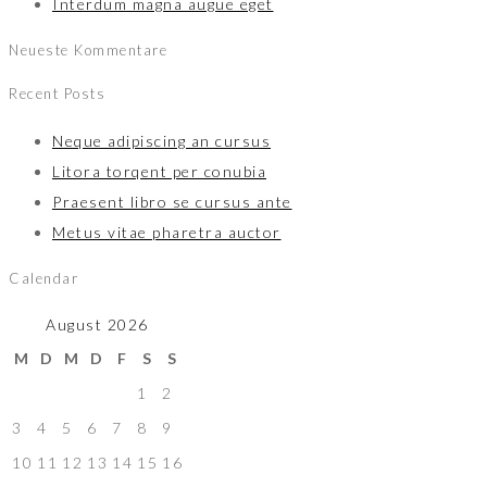
Interdum magna augue eget
Neueste Kommentare
Recent Posts
Neque adipiscing an cursus
Litora torqent per conubia
Praesent libro se cursus ante
Metus vitae pharetra auctor
Calendar
August 2026
M
D
M
D
F
S
S
1
2
3
4
5
6
7
8
9
10
11
12
13
14
15
16