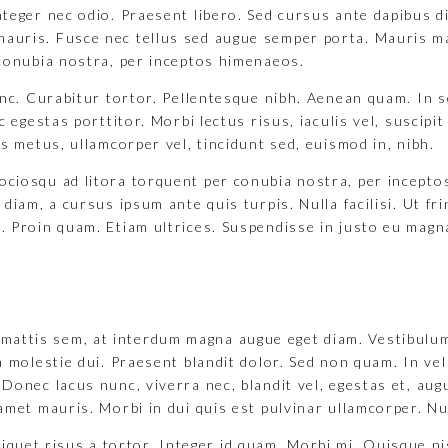
nteger nec odio. Praesent libero. Sed cursus ante dapibus di
mauris. Fusce nec tellus sed augue semper porta. Mauris ma
r conubia nostra, per inceptos himenaeos.
 nunc. Curabitur tortor. Pellentesque nibh. Aenean quam. In
c egestas porttitor. Morbi lectus risus, iaculis vel, suscipi
us metus, ullamcorper vel, tincidunt sed, euismod in, nibh.
sociosqu ad litora torquent per conubia nostra, per incept
 diam, a cursus ipsum ante quis turpis. Nulla facilisi. Ut fr
. Proin quam. Etiam ultrices. Suspendisse in justo eu magna
mattis sem, at interdum magna augue eget diam. Vestibulum
ia molestie dui. Praesent blandit dolor. Sed non quam. In ve
 Donec lacus nunc, viverra nec, blandit vel, egestas et, aug
amet mauris. Morbi in dui quis est pulvinar ullamcorper. Null
iquet risus a tortor. Integer id quam. Morbi mi. Quisque nis