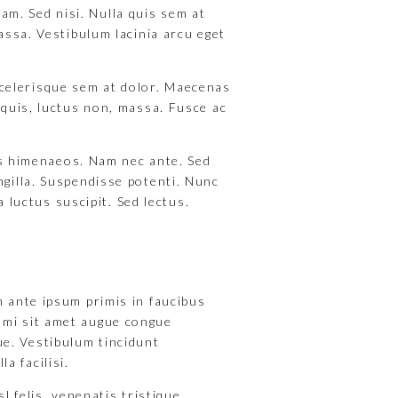
am. Sed nisi. Nulla quis sem at
ssa. Vestibulum lacinia arcu eget
 scelerisque sem at dolor. Maecenas
t quis, luctus non, massa. Fusce ac
os himenaeos. Nam nec ante. Sed
ingilla. Suspendisse potenti. Nunc
 luctus suscipit. Sed lectus.
 ante ipsum primis in faucibus
l mi sit amet augue congue
ue. Vestibulum tincidunt
a facilisi.
l felis, venenatis tristique,